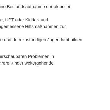
 eine Bestandsaufnahme der aktuellen
ule, HPT oder Kinder- und
n angemessene Hilfsmaßnahmen zur
milie und dem zuständigen Jugendamt bilden
überschaubaren Problemen in
hrere Kinder weitergehende
ie bzw. dem momentanen Lebensumfeld des
 und 4 Monaten.