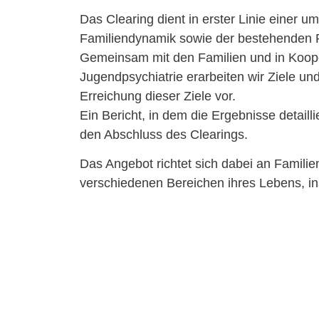
Das Clearing dient in erster Linie einer
Familiendynamik sowie der bestehenden
Gemeinsam mit den Familien und in Koopera
Jugendpsychiatrie erarbeiten wir Ziele 
Erreichung dieser Ziele vor.
Ein Bericht, in dem die Ergebnisse detail
den Abschluss des Clearings.
Das Angebot richtet sich dabei an Famili
verschiedenen Bereichen ihres Lebens, i
Hilfemaßnahmen benötigen.
Das Clearing kann sowohl in den Räumen 
Kindes/Jugendlichen stattfinden.
Der Zeitraum eines Clearings kann je nach
Das Clearing findet in Co-Arbeit statt und
• Auftragsklärung