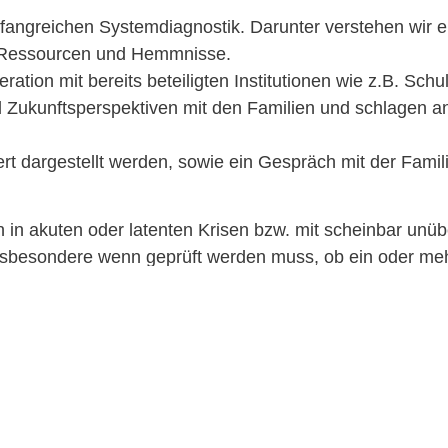
 umfangreichen Systemdiagnostik. Darunter verstehen wir
 Ressourcen und Hemmnisse.
tion mit bereits beteiligten Institutionen wie z.B. Sch
und Zukunftsperspektiven mit den Familien und schlage
liert dargestellt werden, sowie ein Gespräch mit der Fa
en in akuten oder latenten Krisen bzw. mit scheinbar un
nsbesondere wenn geprüft werden muss, ob ein oder me
von profil als auch aufsuchend in der Herkunftsfamil
 Bedarf variieren, beträgt aber in der Regel zwischen 2
 umfasst folgende Leistungen: